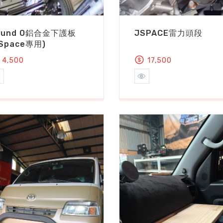
ound O鋁合金下護板
JSPACE雷力頭段
JSpace專用)
4,500
17,500