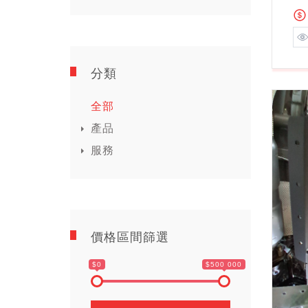
分類
全部
產品
服務
價格區間篩選
$0
$500 000