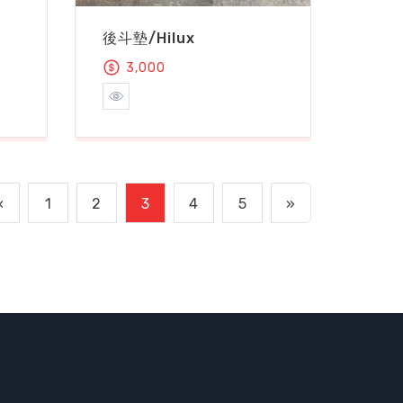
後斗墊/Hilux
3,000
«
1
2
3
4
5
»