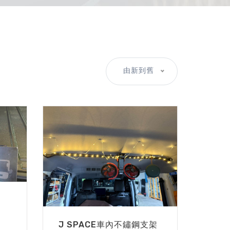
由新到舊
J SPACE車內不鏽鋼支架