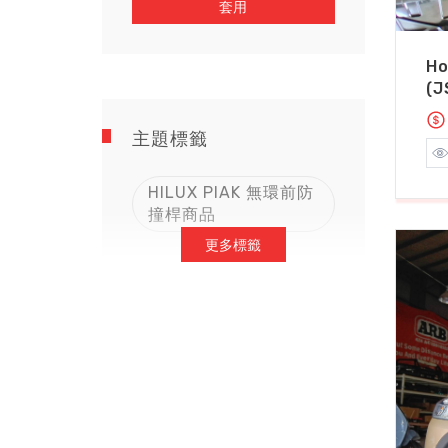
套用
H
(
主題標籤
HILUX PIAK 無環前防
撞桿商品
更多標籤