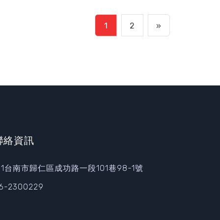
1
2
»
聯絡資訊
11台南市歸仁區成功路一段101巷98-1號
6-2300229