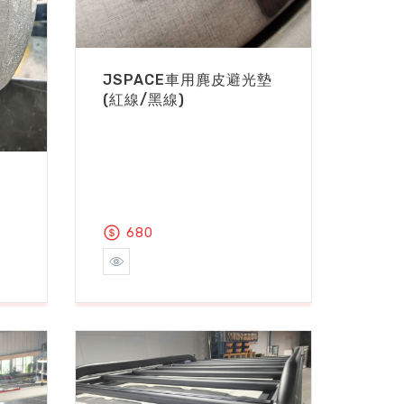
JSPACE車用麂皮避光墊
(紅線/黑線)
680