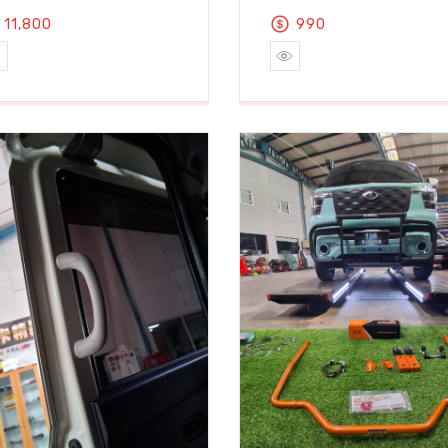
11,800
990