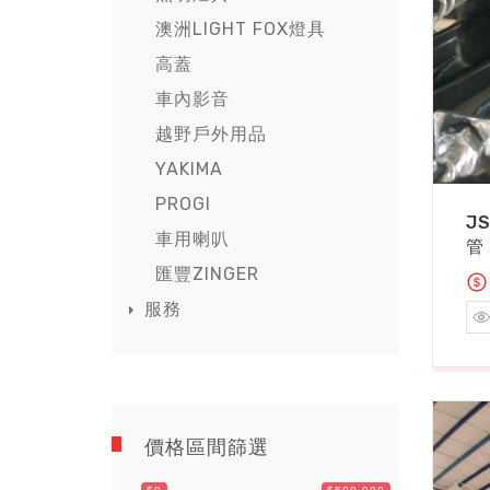
澳洲LIGHT FOX燈具
高蓋
車內影音
越野戶外用品
YAKIMA
PROGI
J
車用喇叭
管
匯豐ZINGER
服務
價格區間篩選