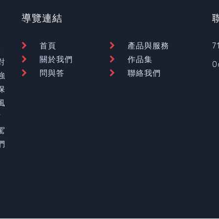
導覽連結
首頁
產品與服務
7
裝
關於我們
作品集
對
0
問與答
聯絡我們
強
保
風
材
駕
們