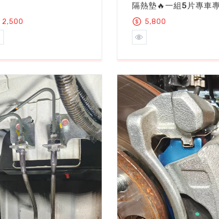
隔熱墊🔥一組5片專車
2,500
5,800