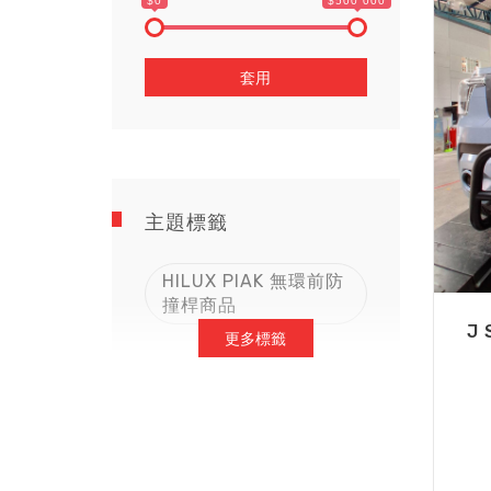
$0
$500 000
套用
主題標籤
HILUX PIAK 無環前防
撞桿商品
J
更多標籤