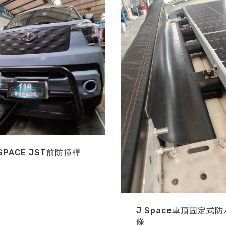
 SPACE JST前防撞桿
J Space車頂固定式防
條