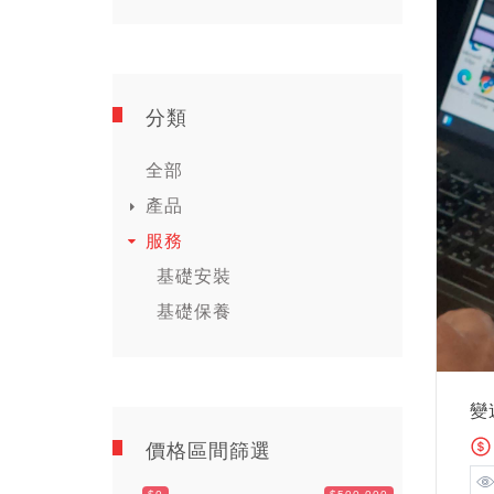
分類
全部
產品
服務
基礎安裝
基礎保養
變
價格區間篩選