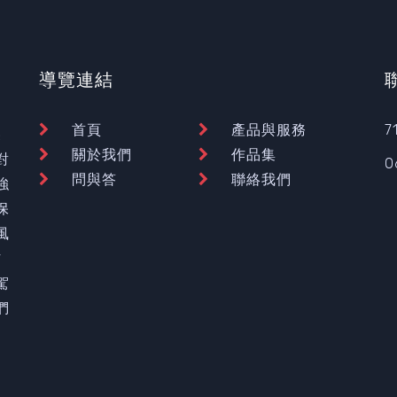
導覽連結
首頁
產品與服務
7
裝
關於我們
作品集
對
0
問與答
聯絡我們
強
保
風
材
駕
們