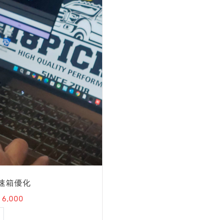
速箱優化
6,000