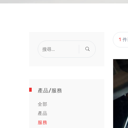
1
件
產品/服務
全部
產品
服務