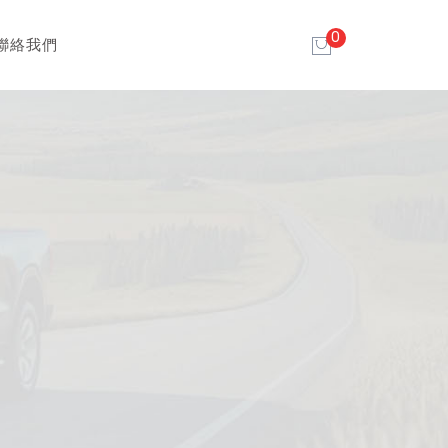
0
聯絡我們