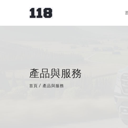
產品與服務
首頁
/
產品與服務