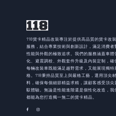
118貨卡精品改裝專注於提供高品質的貨卡改
服務，結合專業技術與創新設計，滿足消費者
性能與外觀的極致追求。我們的服務涵蓋車體
化、避震調校、外觀套件升級及內裝定制，確
每輛改裝車既能滿足越野需求，又能展現獨特
格。118秉持品質至上與嚴格工藝，選用頂尖
料，確保每個細節精益求精，讓顧客感受頂尖
馭體驗。無論是性能進階還是個性化改造，我
都能為您打造獨一無二的貨卡精品。