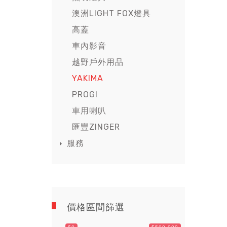
澳洲LIGHT FOX燈具
高蓋
車內影音
越野戶外用品
YAKIMA
PROGI
車用喇叭
匯豐ZINGER
服務
價格區間篩選