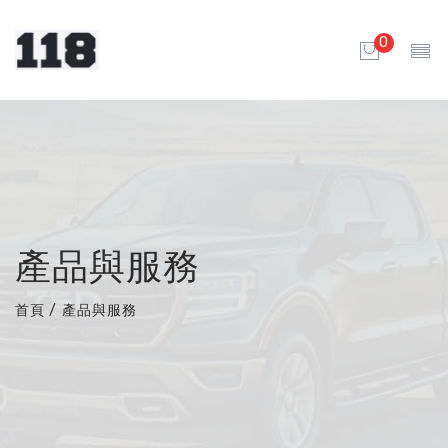
0
產品與服務
首頁
/
產品與服務