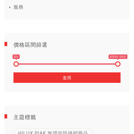
服務
價格區間篩選
$0
$500 000
套用
主題標籤
HILUX PIAK 無環前防撞桿商品