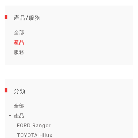
產品/服務
全部
產品
服務
分類
全部
產品
FORD Ranger
TOYOTA Hilux