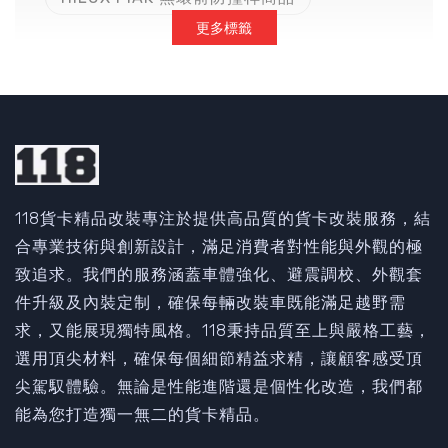
更多標籤
118貨卡精品改裝專注於提供高品質的貨卡改裝服務，結
合專業技術與創新設計，滿足消費者對性能與外觀的極
致追求。我們的服務涵蓋車體強化、避震調校、外觀套
件升級及內裝定制，確保每輛改裝車既能滿足越野需
求，又能展現獨特風格。118秉持品質至上與嚴格工藝，
選用頂尖材料，確保每個細節精益求精，讓顧客感受頂
尖駕馭體驗。無論是性能進階還是個性化改造，我們都
能為您打造獨一無二的貨卡精品。