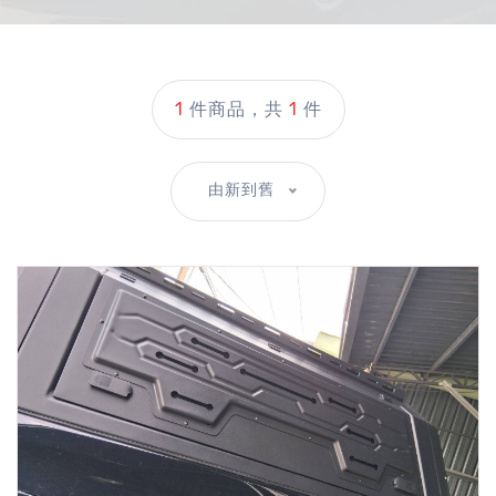
1
件商品，共
1
件
由新到舊