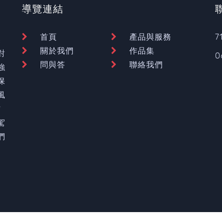
導覽連結
首頁
產品與服務
7
裝
關於我們
作品集
對
0
問與答
聯絡我們
強
保
風
材
駕
們