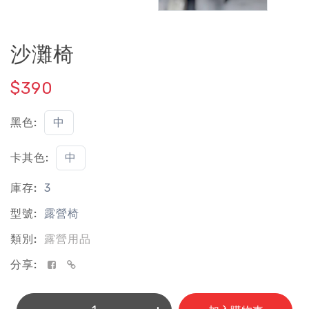
沙灘椅
$390
黑色:
中
卡其色:
中
庫存:
3
型號:
露營椅
類別:
露營用品
分享: