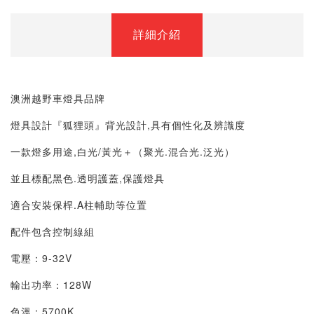
詳細介紹
澳洲越野車燈具品牌
燈具設計『狐狸頭』背光設計,具有個性化及辨識度
一款燈多用途,白光/黃光＋（聚光.混合光.泛光）
並且標配黑色.透明護蓋,保護燈具
適合安裝保桿.A柱輔助等位置
配件包含控制線組
電壓：9-32V
輸出功率：128W
色溫：5700K