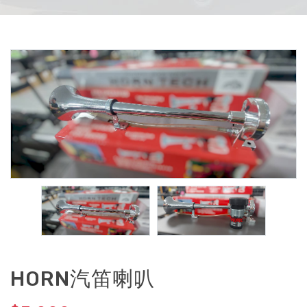
HORN汽笛喇叭